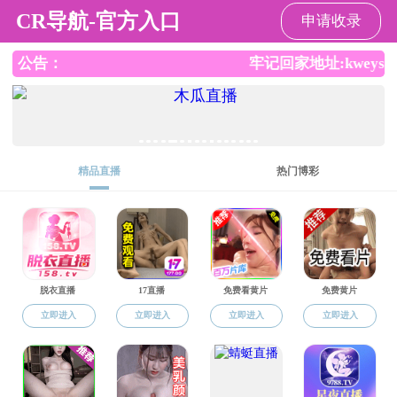
小黄书
小黄书
小黄书总览
师资队伍
本科生教育
当前位置：
小黄书
师资队伍
教师名录
院系
建筑
>
>
>
>
【来源：
张伟，男，博士，建筑环境与能源应用工程系教师。