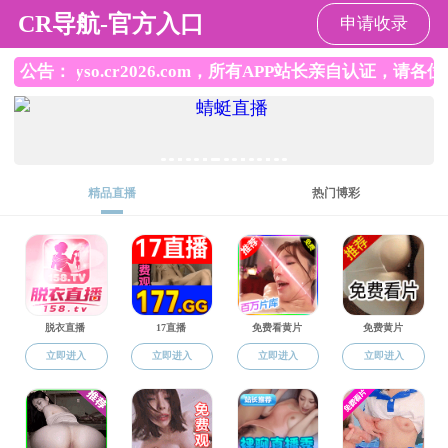
小黄书
小黄书
小黄书总览
师资队伍
本科生教育
当前位置：
小黄书
师资队伍
教师名录
院系
工程
>
>
>
>
【来源：